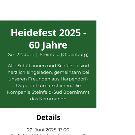
Heidefest 2025 -
60 Jahre
So., 22. Juni
  |  
Steinfeld (Oldenburg)
Alle Schützinnen und Schützen sind
herzlich eingeladen, gemeinsam bei
unseren Freunden aus Harpendorf-
Düpe mitzumarschieren. Die
Kompanie Steinfeld-Süd übernimmt
das Kommando
Details
22. Juni 2025, 13:00