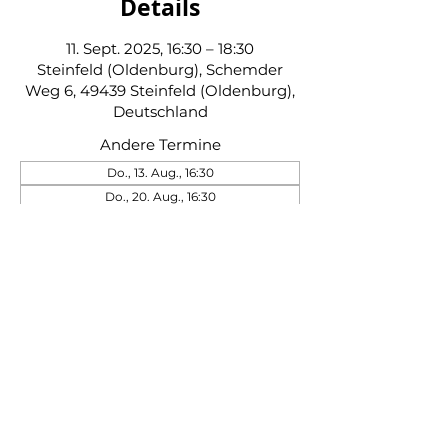
Details
11. Sept. 2025, 16:30 – 18:30
Steinfeld (Oldenburg), Schemder
Weg 6, 49439 Steinfeld (Oldenburg),
Deutschland
Andere Termine
Do., 13. Aug., 16:30
Do., 20. Aug., 16:30
Do., 27. Aug., 16:30
39 Termine ansehen
Schützenverein Steinfeld von 1845 e. V.
|
Impressum
|
Datenschutz
|
Kontakt
|
Beitrittserklärung