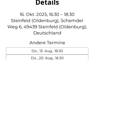
Details
16. Okt. 2025, 16:30 – 18:30
Steinfeld (Oldenburg), Schemder
Weg 6, 49439 Steinfeld (Oldenburg),
Deutschland
Andere Termine
Do., 13. Aug., 16:30
Do., 20. Aug., 16:30
Do., 27. Aug., 16:30
39 Termine ansehen
Schützenverein Steinfeld von 1845 e. V.
|
Impressum
|
Datenschutz
|
Kontakt
|
Beitrittserklärung