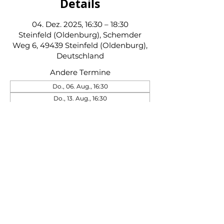
Details
04. Dez. 2025, 16:30 – 18:30
Steinfeld (Oldenburg), Schemder
Weg 6, 49439 Steinfeld (Oldenburg),
Deutschland
Andere Termine
Do., 06. Aug., 16:30
Do., 13. Aug., 16:30
Do., 20. Aug., 16:30
40 Termine ansehen
Schützenverein Steinfeld von 1845 e. V.
|
Impressum
|
Datenschutz
|
Kontakt
|
Beitrittserklärung