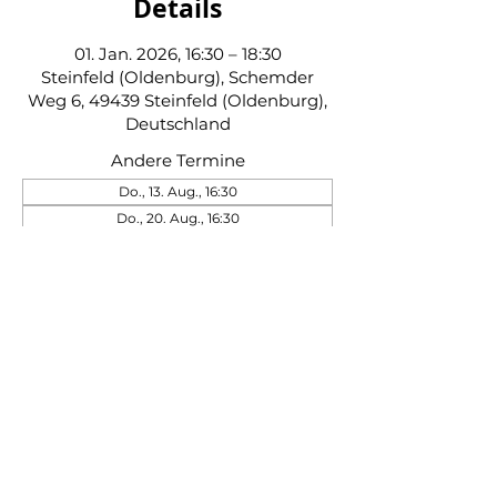
Details
01. Jan. 2026, 16:30 – 18:30
Steinfeld (Oldenburg), Schemder
Weg 6, 49439 Steinfeld (Oldenburg),
Deutschland
Andere Termine
Do., 13. Aug., 16:30
Do., 20. Aug., 16:30
Do., 27. Aug., 16:30
39 Termine ansehen
Schützenverein Steinfeld von 1845 e. V.
|
Impressum
|
Datenschutz
|
Kontakt
|
Beitrittserklärung