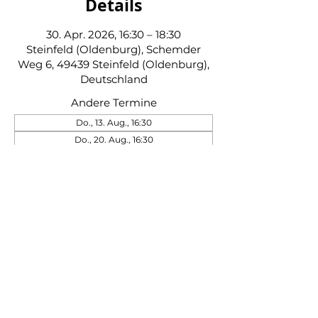
Details
30. Apr. 2026, 16:30 – 18:30
Steinfeld (Oldenburg), Schemder
Weg 6, 49439 Steinfeld (Oldenburg),
Deutschland
Andere Termine
Do., 13. Aug., 16:30
Do., 20. Aug., 16:30
Do., 27. Aug., 16:30
39 Termine ansehen
Schützenverein Steinfeld von 1845 e. V.
|
Impressum
|
Datenschutz
|
Kontakt
|
Beitrittserklärung