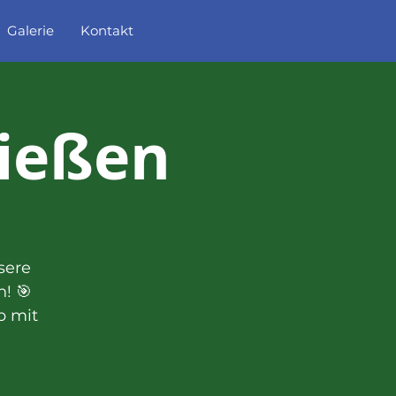
Galerie
Kontakt
ießen
sere
! 🎯
b mit
d