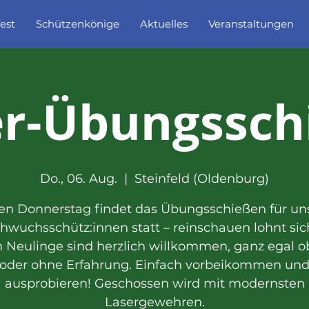
est
Schützenkönige
Aktuelles
Veranstaltungen
er-Übungssch
Do., 06. Aug.
  |  
Steinfeld (Oldenburg)
en Donnerstag findet das Übungsschießen für un
hwuchsschütz:innen statt – reinschauen lohnt sich
 Neulinge sind herzlich willkommen, ganz egal o
oder ohne Erfahrung. Einfach vorbeikommen un
ausprobieren! Geschossen wird mit modernsten
Lasergewehren.