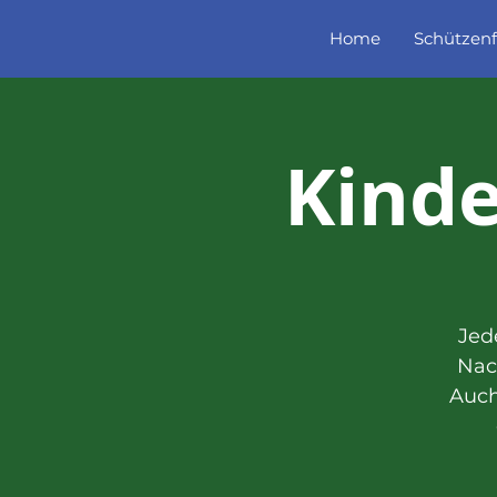
Home
Schützenf
Kind
Jed
Nac
Auch