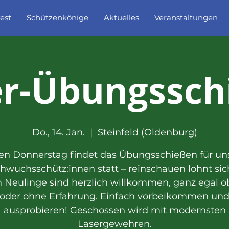
est
Schützenkönige
Aktuelles
Veranstaltungen
er-Übungssch
Do., 14. Jan.
  |  
Steinfeld (Oldenburg)
en Donnerstag findet das Übungsschießen für un
hwuchsschütz:innen statt – reinschauen lohnt sich
 Neulinge sind herzlich willkommen, ganz egal o
oder ohne Erfahrung. Einfach vorbeikommen un
ausprobieren! Geschossen wird mit modernsten
Lasergewehren.