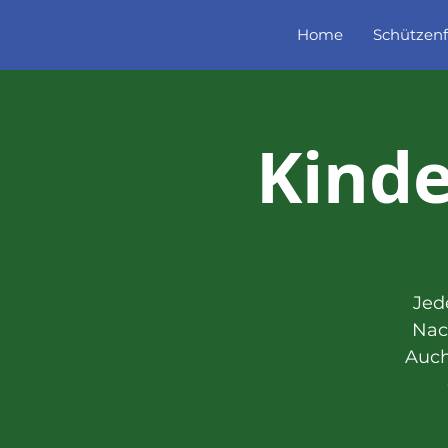
Home
Schützenf
Kind
Jed
Nac
Auch