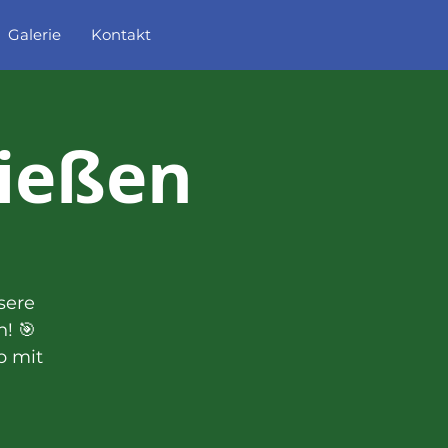
Galerie
Kontakt
ießen
sere
! 🎯
b mit
d