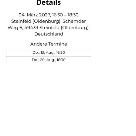
Details
04. März 2027, 16:30 – 18:30
Steinfeld (Oldenburg), Schemder
Weg 6, 49439 Steinfeld (Oldenburg),
Deutschland
Andere Termine
Do., 13. Aug., 16:30
Do., 20. Aug., 16:30
Do., 27. Aug., 16:30
39 Termine ansehen
Schützenverein Steinfeld von 1845 e. V.
|
Impressum
|
Datenschutz
|
Kontakt
|
Beitrittserklärung