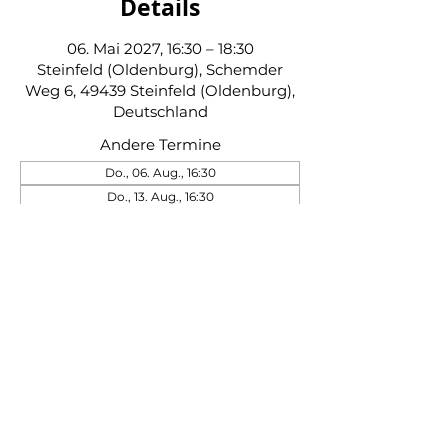
Details
06. Mai 2027, 16:30 – 18:30
Steinfeld (Oldenburg), Schemder
Weg 6, 49439 Steinfeld (Oldenburg),
Deutschland
Andere Termine
Do., 06. Aug., 16:30
Do., 13. Aug., 16:30
Do., 20. Aug., 16:30
40 Termine ansehen
Schützenverein Steinfeld von 1845 e. V.
|
Impressum
|
Datenschutz
|
Kontakt
|
Beitrittserklärung