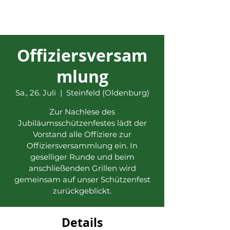
Offiziersversam
mlung
Sa., 26. Juli
  |  
Steinfeld (Oldenburg)
Zur Nachlese des
Jubiläumsschützenfestes lädt der
Vorstand alle Offiziere zur
Offiziersversammlung ein. In
geselliger Runde und beim
anschließenden Grillen wird
gemeinsam auf unser Schützenfest
zurückgeblickt.
Details