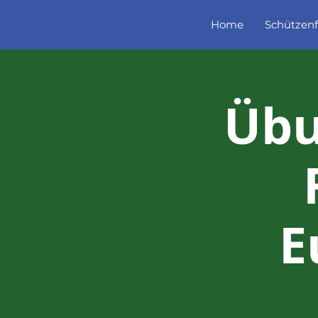
Home
Schützenf
Übu
E