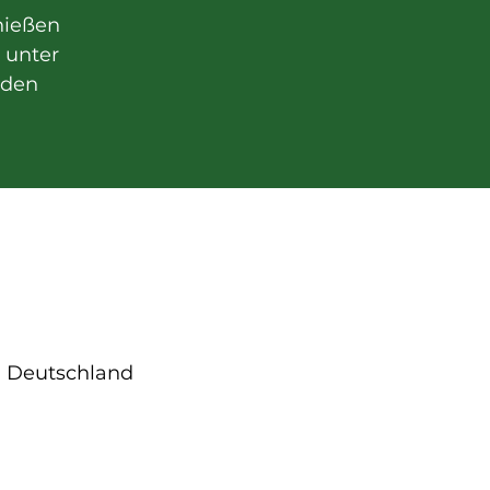
hießen
t unter
nden
), Deutschland