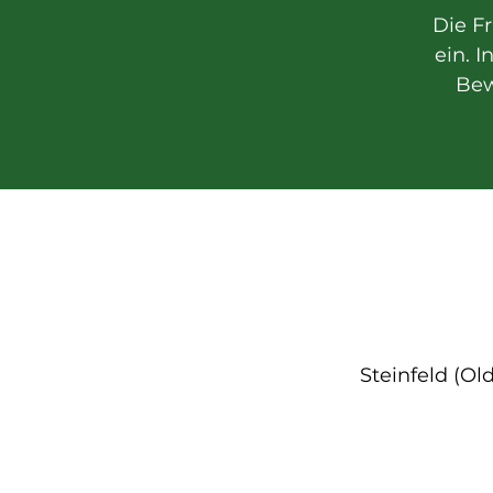
Die F
ein. I
Bew
Steinfeld (Ol