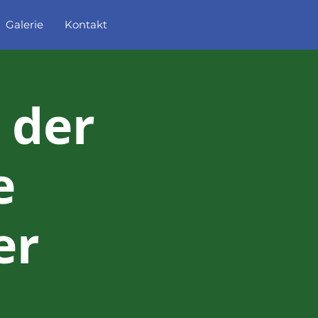
Galerie
Kontakt
 der
e
er