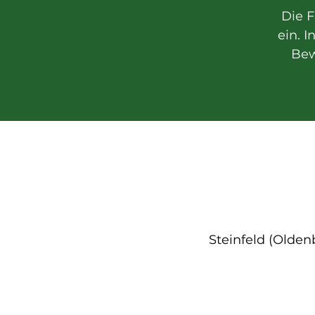
Die 
ein. I
Bew
Steinfeld (Olde