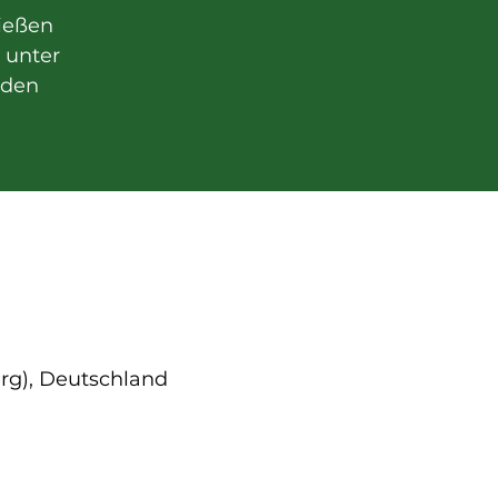
ießen
t unter
nden
rg), Deutschland