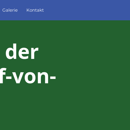
Galerie
Kontakt
 der
f-von-