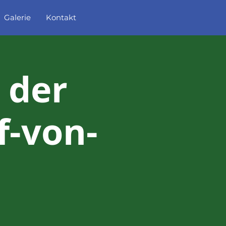
Galerie
Kontakt
 der
f-von-