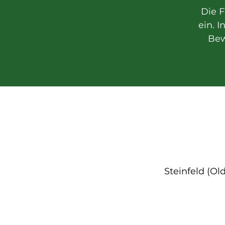
Die 
ein. I
Bew
Steinfeld (Ol