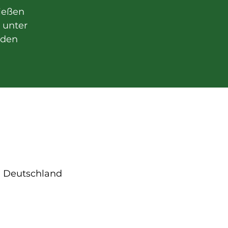
ießen
t unter
nden
), Deutschland