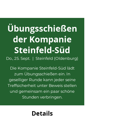
Übungsschießen
der Kompanie
Steinfeld-Süd
Do., 25. Sept.
  |  
Steinfeld (Oldenburg)
Die Kompanie Steinfeld-Süd lädt
zum Übungsschießen ein. In
geselliger Runde kann jeder seine
Treffsicherheit unter Beweis stellen
und gemeinsam ein paar schöne
Stunden verbringen.
Details