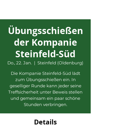
Übungsschießen
der Kompanie
Steinfeld-Süd
Do., 22. Jan.
  |  
Steinfeld (Oldenburg)
Die Kompanie Steinfeld-Süd lädt
zum Übungsschießen ein. In
geselliger Runde kann jeder seine
Treffsicherheit unter Beweis stellen
und gemeinsam ein paar schöne
Stunden verbringen.
Details