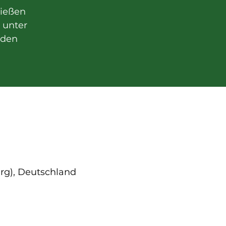
hießen
t unter
nden
rg), Deutschland