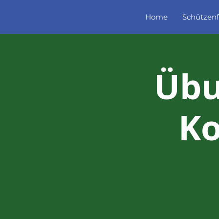
Home
Schützenf
Übu
Ko