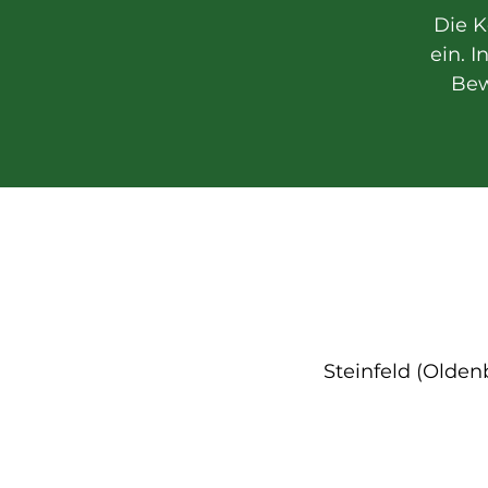
Die K
ein. I
Bew
Steinfeld (Olde