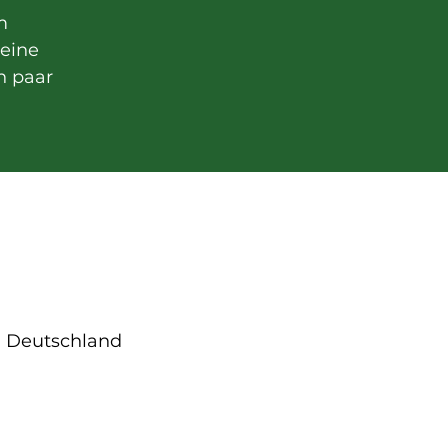
m
seine
n paar
), Deutschland