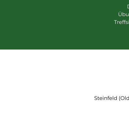
Übun
Treff
Steinfeld (Ol