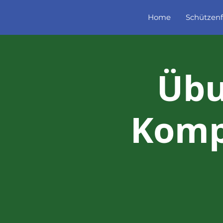
Home
Schützenf
Übu
Komp