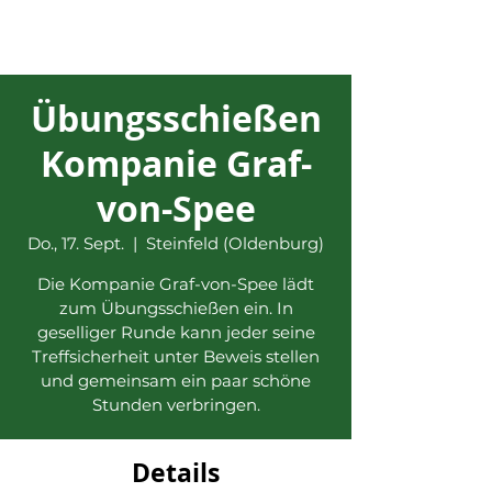
Übungsschießen
Kompanie Graf-
von-Spee
Do., 17. Sept.
  |  
Steinfeld (Oldenburg)
Die Kompanie Graf-von-Spee lädt
zum Übungsschießen ein. In
geselliger Runde kann jeder seine
Treffsicherheit unter Beweis stellen
und gemeinsam ein paar schöne
Stunden verbringen.
Details