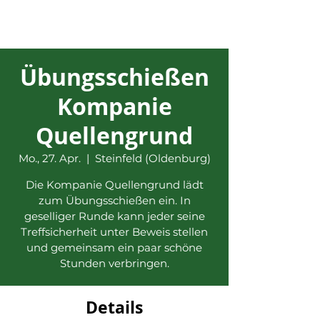
Übungsschießen
Kompanie
Quellengrund
Mo., 27. Apr.
  |  
Steinfeld (Oldenburg)
Die Kompanie Quellengrund lädt
zum Übungsschießen ein. In
geselliger Runde kann jeder seine
Treffsicherheit unter Beweis stellen
und gemeinsam ein paar schöne
Stunden verbringen.
Details