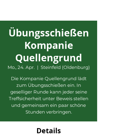
Übungsschießen
Kompanie
Quellengrund
Mo., 24. Apr.
  |  
Steinfeld (Oldenburg)
Die Kompanie Quellengrund lädt
zum Übungsschießen ein. In
geselliger Runde kann jeder seine
Treffsicherheit unter Beweis stellen
und gemeinsam ein paar schöne
Stunden verbringen.
Details