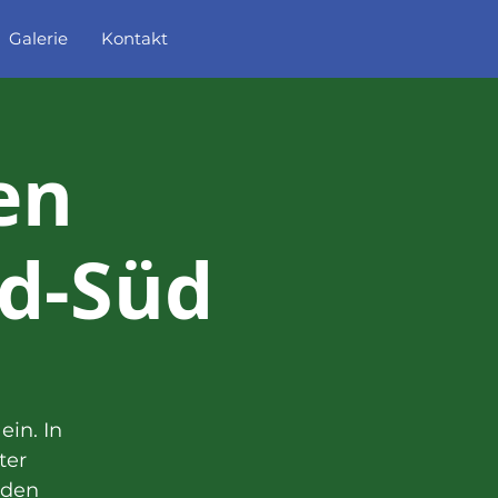
Galerie
Kontakt
en
ld-Süd
in. In
ter
nden