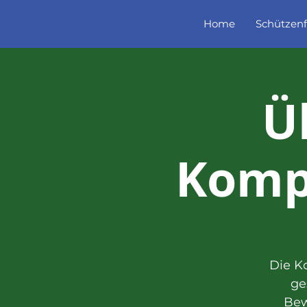
Home
Schützenf
Ü
Kompa
Die K
ge
Bew