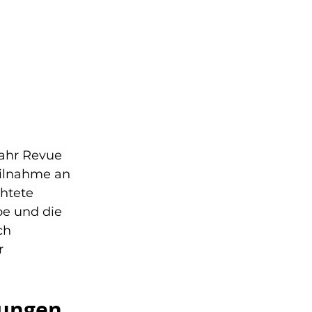
ahr Revue 
eilnahme an 
htete 
e und die 
ch 
r 
rungen