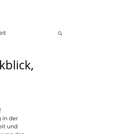
Galerie
Kontakt
eit
satz
Vorstand
blick,
 
in der 
it und 