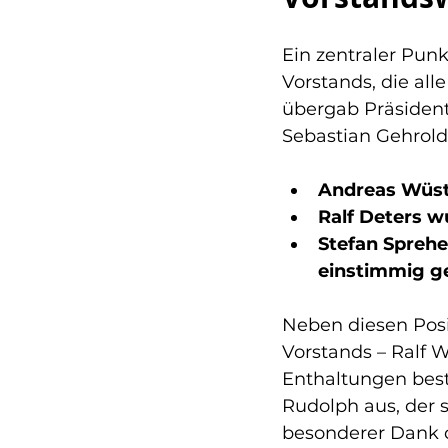
Ein zentraler Pun
Vorstands, die all
übergab Präsiden
Sebastian Gehrold
Andreas Wüst 
Ralf Deters w
Stefan Sprehe
einstimmig g
Neben diesen Posi
Vorstands – Ralf W
Enthaltungen best
Rudolph aus, der s
besonderer Dank d