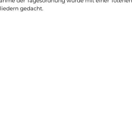
ahme der Tagesordnung wurde mit einer Toteneh
liedern gedacht.