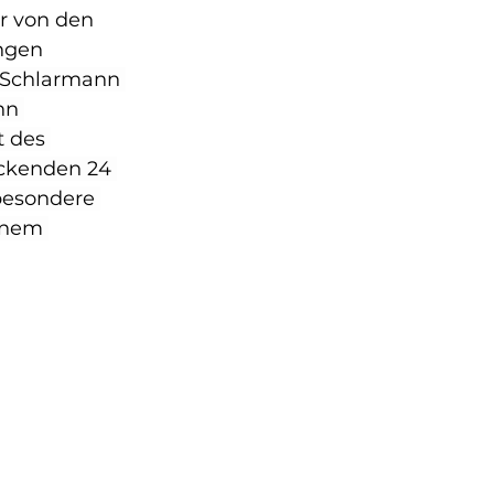
r von den 
ngen 
 Schlarmann 
nn 
 des 
uckenden 24 
besondere 
inem 