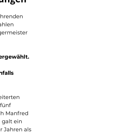
ührenden 
ahlen 
ermeister 
ergewählt.
falls 
iterten 
fünf 
ch Manfred 
galt ein 
 Jahren als 