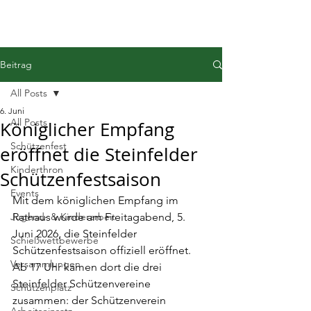
Beitrag
All Posts
6. Juni
All Posts
Königlicher Empfang
Schützenfest
eröffnet die Steinfelder
Kinderthron
Schützenfestsaison
Events
Mit dem königlichen Empfang im 
Jugend- & Kinderarbeit
Rathaus wurde am Freitagabend, 5. 
Juni 2026, die Steinfelder 
Schießwettbewerbe
Schützenfestsaison offiziell eröffnet. 
Versammlungen
Ab 17 Uhr kamen dort die drei 
Steinfelder Schützenve
reine 
Schützenplatz
zusammen: der 
Schützenverein 