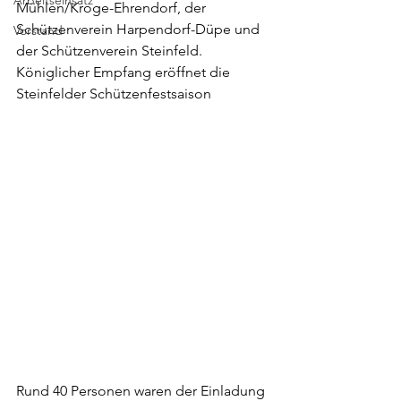
Arbeitseinsatz
Mühlen/Kroge-Ehrendorf, 
der 
Schützenverein Harpendorf-Düpe und 
Vorstand
der Schützenverein Steinfeld.
Königlicher Empfang eröffnet die 
Steinfelder Schützenfestsaison
Rund 40 Personen waren der Einladung 