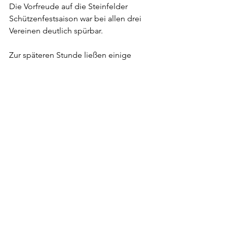
Die Vorfreude auf die Steinfelder 
Schützenfestsaison war bei allen drei 
Vereinen deutlich spürbar.
Zur späteren Stunde ließen einige 
Mitglieder der Vereine gemeinsam mit 
ihren Majestäten den Abend noch im 
Alten Brauhaus ausklingen. So wurde 
aus dem offiziellen Empfang ein 
rundum gelungener Auftakt.
Nun heißt es: Auf geht’s in die 
Steinfelder Schützenfestsaison!
Save the date:
Schützenfest Mühlen:
 13. bis 15. Juni 
2026