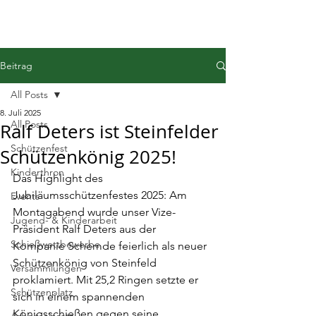
Beitrag
All Posts
8. Juli 2025
All Posts
Ralf Deters ist Steinfelder
Schützenfest
Schützenkönig 2025!
Kinderthron
Das Highlight des 
Jubiläumsschützenfestes 2025: Am 
Events
Montagabend wurde unser Vize-
Jugend- & Kinderarbeit
Präsident Ralf Deters aus der 
Schießwettbewerbe
Kompanie Schemde feierlich als neuer 
Schützenkönig von Steinfeld 
Versammlungen
proklamiert. Mit 25,2 Ringen setzte er 
Schützenplatz
sich in einem spannenden 
Königsschießen gegen seine 